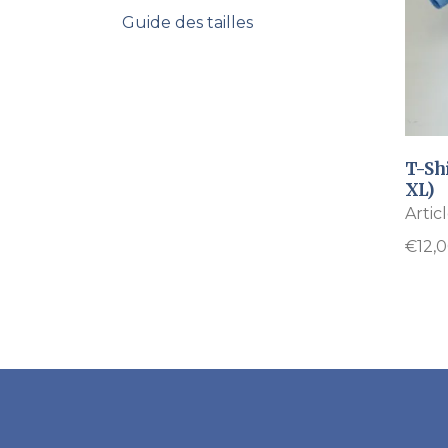
Guide des tailles
T-Shi
XL)
Artic
€
12,