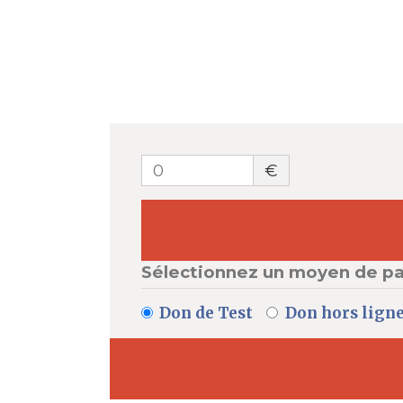
0
€
Sélectionnez un moyen de p
Don de Test
Don hors lign