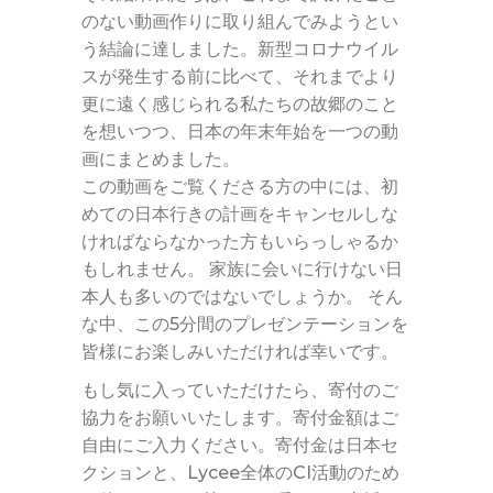
のない動画作りに取り組んでみようとい
う結論に達しました。新型コロナウイル
スが発生する前に比べて、それまでより
更に遠く感じられる私たちの故郷のこと
を想いつつ、日本の年末年始を一つの動
画にまとめました。
この動画をご覧くださる方の中には、初
めての日本行きの計画をキャンセルしな
ければならなかった方もいらっしゃるか
もしれません。 家族に会いに行けない日
本人も多いのではないでしょうか。 そん
な中、この5分間のプレゼンテーションを
皆様にお楽しみいただければ幸いです。
もし気に入っていただけたら、寄付のご
協力をお願いいたします。寄付金額はご
自由にご入力ください。寄付金は日本セ
クションと、Lycee全体のCI活動のため