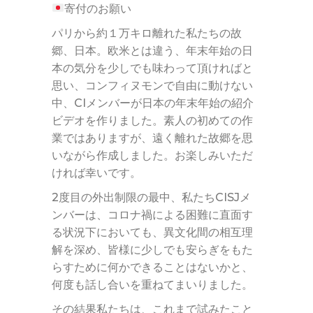
寄付のお願い
パリから約１万キロ離れた私たちの故
郷、日本。欧米とは違う、年末年始の日
本の気分を少しでも味わって頂ければと
思い、コンフィヌモンで自由に動けない
中、CIメンバーが日本の年末年始の紹介
ビデオを作りました。素人の初めての作
業ではありますが、遠く離れた故郷を思
いながら作成しました。お楽しみいただ
ければ幸いです。
2度目の外出制限の最中、私たちCISJメ
ンバーは、コロナ禍による困難に直面す
る状況下においても、異文化間の相互理
解を深め、皆様に少しでも安らぎをもた
らすために何かできることはないかと、
何度も話し合いを重ねてまいりました。
その結果私たちは、これまで試みたこと