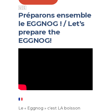
Préparons ensemble
le EGGNOG ! / Let’s
prepare the
EGGNOG!
Le « Eggnog » c’est LA boisson